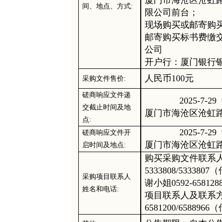
厦门市海沧区沧虹
间、地点、方式
:
限公司前台；
现场购买或邮寄购
邮寄购买标书费缴
公司
开户行：厦门银行
人民币
100元
采购文件售价
:
磋商响应文件递
202
5
-
7
-
29
交截止时间
及地
厦门市海沧区沧虹
点
:
202
5
-
7
-
29
磋商响应文件开
厦门市海沧区沧虹
启时间及地点
:
购买采购文件联系
5333808/533380
采购项目联系人
谢
小姐
0592-65812
姓名和电话
:
项目联系人及联系
6581200
/658896