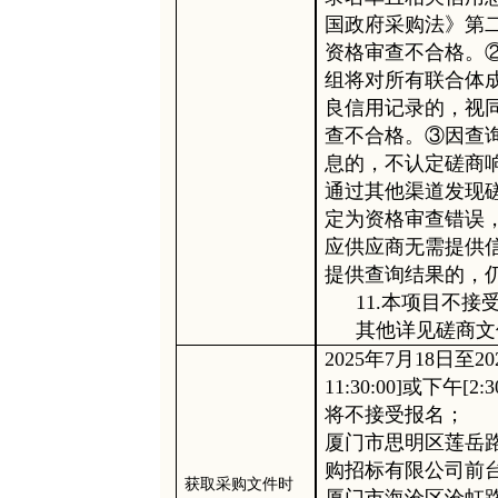
国政府采购法》第
资格审查不合格。
组将对所有联合体
良信用记录的，视
查不合格。③因查
息的，不认定磋商
通过其他渠道发现
定为资格审查错误
应供应商无需提供
提供查询结果的，
1
1
.本项目不接
其他详见
磋商
文
202
5
年
7
月
18
日
至
20
11:30:00]或下午[2:30
将不接受报名；
厦门市思明区莲岳
购招标有限公司前
获取采购文件时