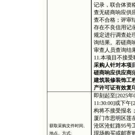
记录，联合体资
查无磋商响应供
查不合格；评审
存在不良信用记
规定进行调查处
询结果。若磋商
审查人员查询结
11.本项目不接
采购人针对本项
磋商响应供应商
建筑装修装饰工
产许可证有效复
即刻起至
[
2025年
11:30:00]或下午[2:
构将不接受报名
厦门市思明区莲
沧区沧虹路
95号
获取
采购
文件时间、
现场购买或邮寄
地点、方式
: