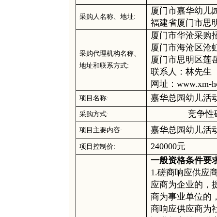
厦门市嘉华幼儿
采购人
名称、地址
:
福建省厦门市思
厦门市华沧采购
厦门市海沧区沧
采购代理机构
名称、
厦门市思明区莲
地址和联系方式
:
联系人
：林先生
网址：
www.xm-h
嘉华总园幼儿活
项目名称
:
竞争性
采购
方式
:
嘉华总园幼儿活
项目主要内容
:
240000
元
项目
控制
价
:
一般资格条件要
1.磋商响应供
应商为企业的，
商为事业单位的
商响应供应商为