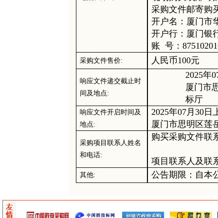
采购
文件邮寄购
开户名：厦门市
开户行：厦门银
账
号：
87510201
人民币
10
0元
采购
文件售价
:
2025年
0
响应文件递交截止时
厦门市
间
及地点
:
标厅
2025年
07
月
30
日
响应文件开启时间及
厦门市思明区莲
地点
:
购买
采购
文件联
采购项目联系人姓名
和电话
:
项目联系人及联
公告期限：自本
其他
: