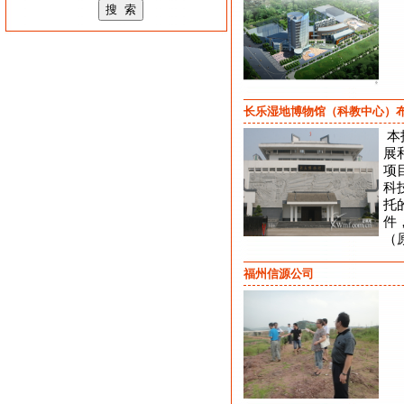
长乐湿地博物馆（科教中心）
本
展
项
科
托
件
（
福州信源公司