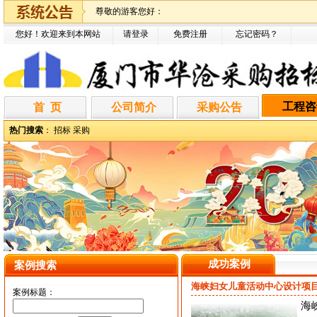
尊敬的游客您好：
您好！欢迎来到本网站
请登录
免费注册
忘记密码
？
工程咨
首 页
公司简介
采购公告
热门搜索
：
招标
采购
成功案例
案例搜索
海峡妇女儿童活动中心设计项
案例标题：
海