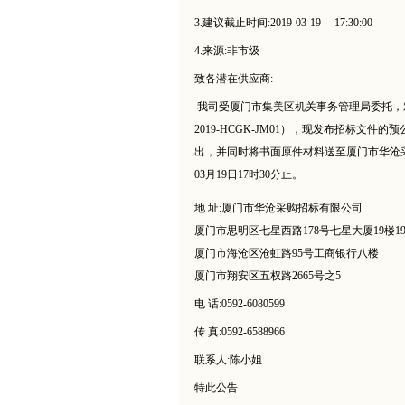
3.建议截止时间:2019-03-19 17:30:00
4.来源:非市级
致各潜在供应商:
我司受厦门市集美区机关事务管理局委托，
2019-HCGK-JM01
），现发布招标文件的预
出，并同时将书面原件材料送至厦门市华沧
03
月
19
日
17
时
30
分止。
地 址:厦门市华沧采购招标有限公司
厦门市思明区七星西路178号七星大厦19楼190
厦门市海沧区沧虹路95号工商银行八楼
厦门市翔安区五权路2665号之5
电 话:0592-6080599
传 真:0592-6588966
联系人:陈小姐
特此公告