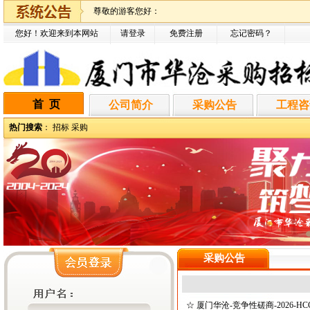
尊敬的游客您好：
您好！欢迎来到本网站
请登录
免费注册
忘记密码
？
首 页
公司简介
采购公告
工程咨
热门搜索
：
招标
采购
采购公告
☆
厦门华沧-竞争性磋商-2026-HC