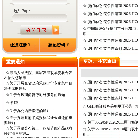
☆
厦门华沧-竞争性磋商-2026-HCC
☆
厦门华沧-竞争性磋商-2026-HC
☆
厦门华沧-竞争性磋商-2026-HC
☆
中国建设银行厦门市分行2026-
币...
☆
厦门华沧-竞争性磋商-2026-HC
还没注册？
忘记密码？
☆
厦门华沧-竞争性谈判-2026-HCJ
更改、补充通知
重要通知
☆
最高人民法院、国家发展改革委联合发
布依法惩治串...
☆
厦门华沧-竞争性磋商-2026-HC
☆
关于开展全省政府采购评审专家集中普
法测试的通知
☆
厦门华沧-竞争性磋商-2026-HC
☆
关于台风期间暂停对外服务的通知
☆
厦门华沧-竞争性谈判-2026-HC
☆
招 聘
☆
GMP验证服务采购更正公告（
☆
关于办公场所搬迁的通知
☆
厦门华沧-竞争性磋商-2026-HC
☆
关于办理政府采购投标保证金退还的重
☆
关于350205N2026Z01
要通知
☆
关于调整公布第二十四期节能产品政府
☆
关于350205N2026Z01
采购清单的通...
租...