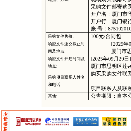
采购
文件邮寄购
开户名：厦门市
开户行：厦门银
账
号：
87510201
100元
/合同包
采购
文件售价
:
[2025年
响应文件递交截止时
厦门市
间
及地点
:
[2025年09月29日]
响应文件开启时间及
厦门市思明区莲
地点
:
购买
采购
文件联
采购项目联系人姓名
和电话
:
项目联系人及联
公告期限：自本
其他
: