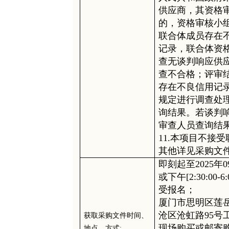
供应商，其资格
的，资格审核小
联合体成员存在
记录，联合体资
查无谈判响应供
查不合格；评审
存在不良信用记
规定进行调查处
询结果。若谈判
审查人员查询结
11.本项目不接
其他详见采购文
即刻起至
2025年
或下午[2:30:0
受报名；
厦门市思明区莲
沧区沧虹路
95号
获取
采购
文件时间、
现场购买或邮寄
地点、方式
: