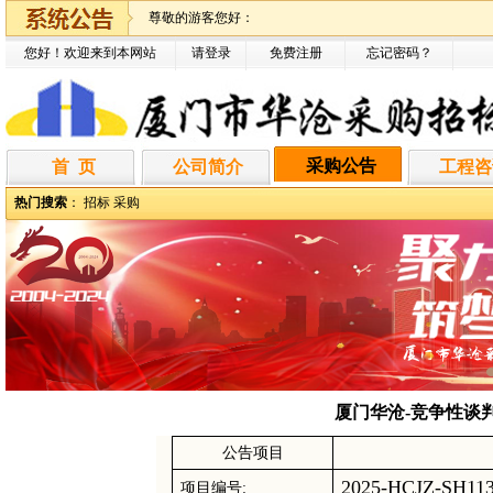
尊敬的游客您好：
您好！欢迎来到本网站
请登录
免费注册
忘记密码
？
采购公告
首 页
公司简介
工程咨
热门搜索
：
招标
采购
厦门华沧-竞争性谈判-
公告项目
2025-HCJZ-SH11
项目编号
: