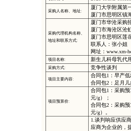
厦门大学附属第
采购人
名称、地址
:
厦门市思明区镇
厦门市华沧采购
厦门市海沧区沧
采购代理机构
名称、
厦门市思明区莲
地址和联系方式
:
联系人
：张小姐
网址：
www.xm-h
新生儿科母乳代
项目名称
:
竞争性谈判
采购
方式
:
合同包
1：
早产低
项目主要内容
:
合同包
2：
足月儿
合同包
1
：采购预
元/g）；
项目
预算
价
:
合同包
2：采购预
元/g）。
1.谈判响应供应
应商为企业的，